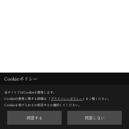
Cookieポリシー
建て方２日目 ＡＭ
当サイトではCookieを使用します。
Cookieの使用に関する詳細は 「
プライバシーポリシー
」をご覧ください。
Cookieを受け入れるか拒否するか選択してください。
屋根に断熱材を入れています。
同意する
同意しない