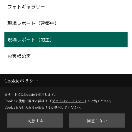
フォトギャラリー
現場レポート（建築中）
現場レポート（竣工）
お客様の声
Cookieポリシー
当サイトではCookieを使用します。
Cookieの使用に関する詳細は 「
プライバシーポリシー
」をご覧ください。
本社
Cookieを受け入れるか拒否するか選択してください。
〒396-0027
同意する
同意しない
長野県伊那市ますみヶ丘7352-1
TEL：
0120-78-2333
/
0265-72-2088