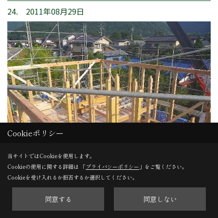
24. 2011年08月29日
Cookieポリシー
当サイトではCookieを使用します。
Cookieの使用に関する詳細は 「
プライバシーポリシー
」をご覧ください。
Cookieを受け入れるか拒否するか選択してください。
建て方１日目
同意する
同意しない
２階の柱が建ちました。