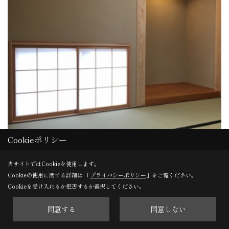
Cookieポリシー
和室
当サイトではCookieを使用します。
京壁仕上げで落ち着いた和室。
Cookieの使用に関する詳細は 「
プライバシーポリシー
」をご覧ください。
S様こだわりの空間です。
Cookieを受け入れるか拒否するか選択してください。
同意する
同意しない
28. 2017年11月30日