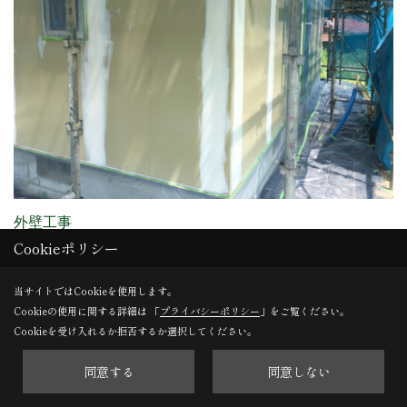
外壁工事
Cookieポリシー
外壁もしあげが始まっています。
明日には仕上がる予定です。
当サイトではCookieを使用します。
Cookieの使用に関する詳細は 「
プライバシーポリシー
」をご覧ください。
Cookieを受け入れるか拒否するか選択してください。
29. 2018年08月01日
同意する
同意しない