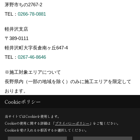
茅野市ちの2767-2
TEL：
0266-78-0881
軽井沢支店
〒389-0111
軽井沢町大字長倉南ヶ丘647-4
TEL：
0267-46-8646
※施工対象エリアについて
長野県内（一部の地域を除く）のみに施工エリアを限定して
おります。
Cookieポリシー
当サイトではCookieを使用します。
Cookieの使用に関する詳細は 「
プライバシーポリシー
」をご覧ください。
Copyright (c) ForestCorporation. All Rights Reserved.
Cookieを受け入れるか拒否するか選択してください。