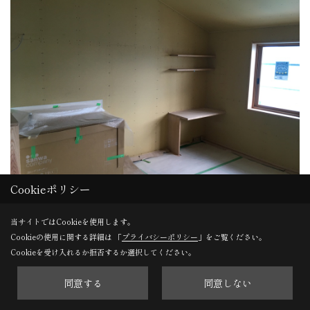
Cookieポリシー
木完
当サイトではCookieを使用します。
大工さんの工事が終わり、木工事完了検査を行いました。手
Cookieの使用に関する詳細は 「
プライバシーポリシー
」をご覧ください。
Cookieを受け入れるか拒否するか選択してください。
直し後、来週から左官工事に取り掛かります。
同意する
同意しない