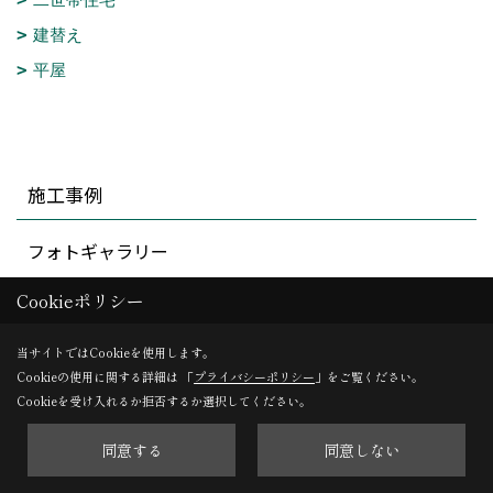
建替え
平屋
施工事例
フォトギャラリー
Cookieポリシー
現場レポート（建築中）
当サイトではCookieを使用します。
現場レポート（竣工）
Cookieの使用に関する詳細は 「
プライバシーポリシー
」をご覧ください。
Cookieを受け入れるか拒否するか選択してください。
お客様の声
同意する
同意しない