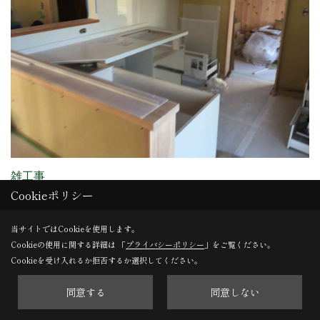
雑工事
Cookieポリシー
キッチンの設置をしています。
当サイトではCookieを使用します。
Cookieの使用に関する詳細は 「
プライバシーポリシー
」をご覧ください。
29. 2018年10月29日
Cookieを受け入れるか拒否するか選択してください。
同意する
同意しない