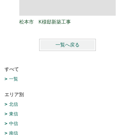
松本市 K様邸新築工事
松本市 
一覧へ戻る
すべて
一覧
エリア別
北信
東信
中信
南信