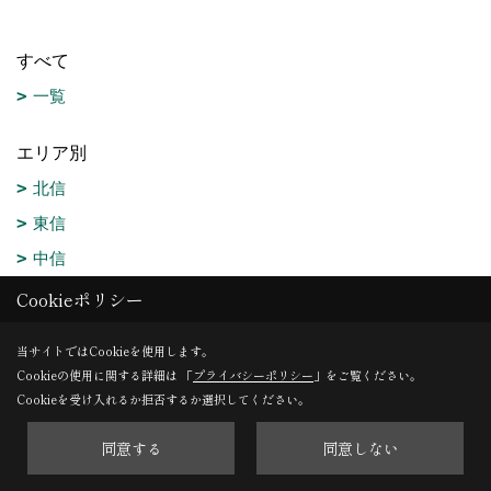
すべて
一覧
エリア別
北信
東信
中信
南信
Cookieポリシー
形態別
当サイトではCookieを使用します。
Cookieの使用に関する詳細は 「
プライバシーポリシー
」をご覧ください。
建売住宅
Cookieを受け入れるか拒否するか選択してください。
二世帯住宅
同意する
同意しない
建替え
平屋