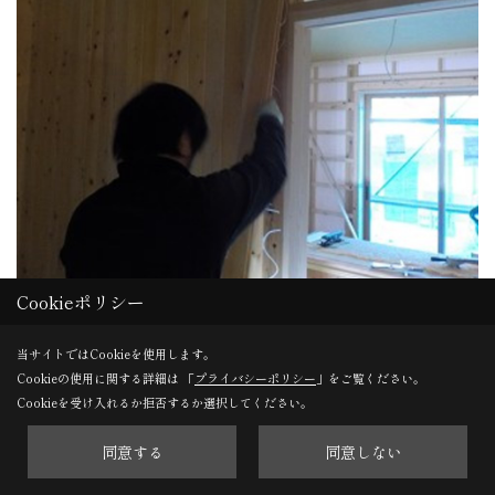
Cookieポリシー
木工事
板張りの様子です。
当サイトではCookieを使用します。
Cookieの使用に関する詳細は 「
プライバシーポリシー
」をご覧ください。
Cookieを受け入れるか拒否するか選択してください。
30. 2015年11月25日
同意する
同意しない