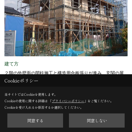
建て方
２階の外壁面の間柱施工と構造用合板張りが進み、玄関の屋
Cookieポリシー
根施工に取り掛かっています。
当サイトではCookieを使用します。
Cookieの使用に関する詳細は 「
プライバシーポリシー
」をご覧ください。
29. 2013年11月01日
Cookieを受け入れるか拒否するか選択してください。
同意する
同意しない