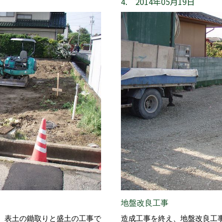
4. 2014年05月19日
地盤改良工事
。表土の鋤取りと盛土の工事で
造成工事を終え、地盤改良工