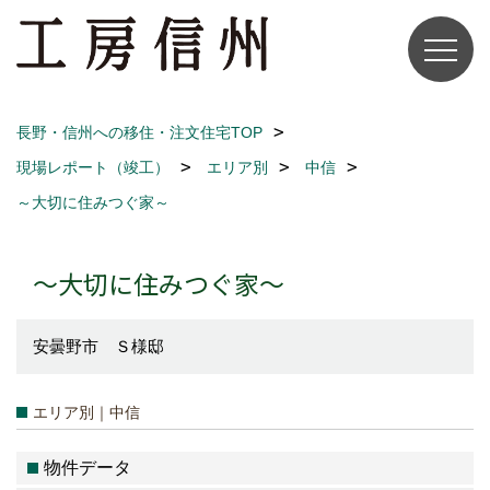
長野・信州への移住・注文住宅TOP
現場レポート（竣工）
エリア別
中信
～大切に住みつぐ家～
～大切に住みつぐ家～
安曇野市 Ｓ様邸
エリア別｜中信
物件データ