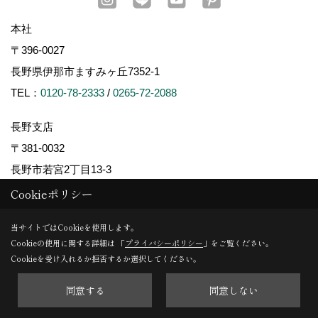
本社
〒396-0027
長野県伊那市ますみヶ丘7352-1
TEL：
0120-78-2333
/
0265-72-2088
長野支店
〒381-0032
長野市若宮2丁目13-3
TEL：
026-254-5585
Cookieポリシー
松本支店
当サイトではCookieを使用します。
Cookieの使用に関する詳細は 「
プライバシーポリシー
」をご覧ください。
〒390-0852
Cookieを受け入れるか拒否するか選択してください。
松本市島立940-1
TEL：
0263-40-5002
同意する
同意しない