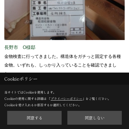
長野市 O様邸
金物検査に行ってきました。構造体をガチっと固定する各種
金物。いずれも、しっかり入っていることを確認できまし
た。
Cookieポリシー
当サイトではCookieを使用します。
27. 2014年09月19日
Cookieの使用に関する詳細は 「
プライバシーポリシー
」をご覧ください。
Cookieを受け入れるか拒否するか選択してください。
同意する
同意しない