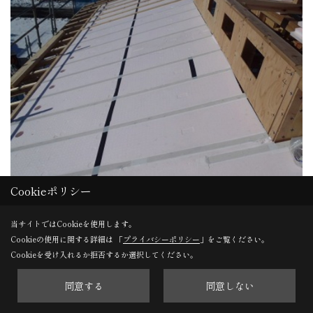
Cookieポリシー
屋根
当サイトではCookieを使用します。
屋根断熱材を施工しました。
Cookieの使用に関する詳細は 「
プライバシーポリシー
」をご覧ください。
Cookieを受け入れるか拒否するか選択してください。
28. 2015年01月18日
同意する
同意しない