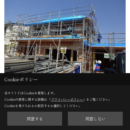
Cookieポリシー
仮設工事
当サイトではCookieを使用します。
建て方が終わり、２階の屋根作業も進めなければならないの
Cookieの使用に関する詳細は 「
プライバシーポリシー
」をご覧ください。
Cookieを受け入れるか拒否するか選択してください。
で、出来上がった下屋の上に再度足場を組みます。これで安
全に外回りの工事を進めることができます。
同意する
同意しない