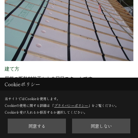
建て方
屋根の断熱材施工から２日目スタートです。
Cookieポリシー
当サイトではCookieを使用します。
29. 2013年12月13日
Cookieの使用に関する詳細は 「
プライバシーポリシー
」をご覧ください。
Cookieを受け入れるか拒否するか選択してください。
同意する
同意しない