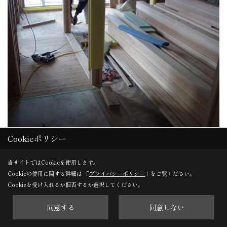
Cookieポリシー
木工事
大工さんの造作工事が進んでいます。居室入口の枠造作から
当サイトではCookieを使用します。
床板張りへと作業を進めています。
Cookieの使用に関する詳細は 「
プライバシーポリシー
」をご覧ください。
Cookieを受け入れるか拒否するか選択してください。
同意する
同意しない
29. 2015年01月15日