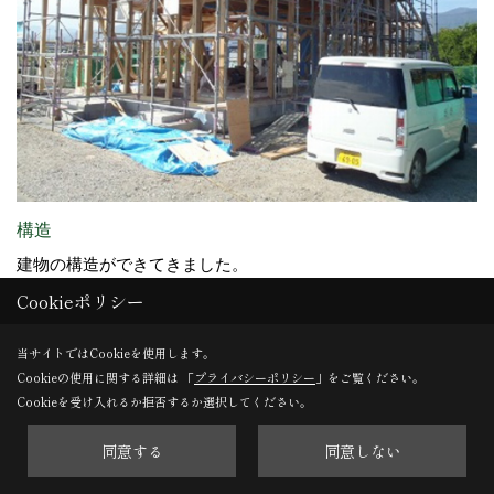
構造
建物の構造ができてきました。
Cookieポリシー
30. 2014年09月21日
当サイトではCookieを使用します。
Cookieの使用に関する詳細は 「
プライバシーポリシー
」をご覧ください。
Cookieを受け入れるか拒否するか選択してください。
同意する
同意しない