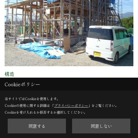
構造
Cookieポリシー
建物の構造ができてきました。
当サイトではCookieを使用します。
Cookieの使用に関する詳細は 「
プライバシーポリシー
」をご覧ください。
30. 2014年09月21日
Cookieを受け入れるか拒否するか選択してください。
同意する
同意しない