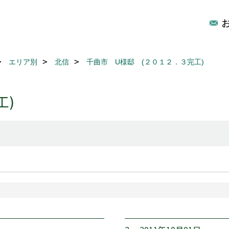
エリア別
北信
千曲市 U様邸 (２０１２．３完工)
工)