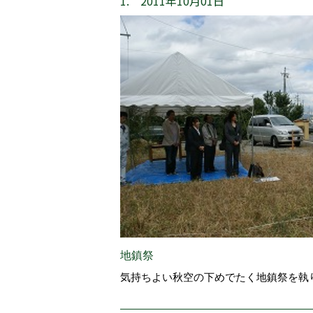
1. 2011年10月01日
地鎮祭
気持ちよい秋空の下めでたく地鎮祭を執