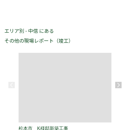
エリア別 - 中信 にある
その他の現場レポート（竣工）
松本市 K様邸新築工事
松本市 