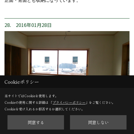
正面・背面とも収納になっています。
28. 2016年01月28日
Cookieポリシー
当サイトではCookieを使用します。
Cookieの使用に関する詳細は 「
プライバシーポリシー
」をご覧ください。
Cookieを受け入れるか拒否するか選択してください。
左官仕上げ
内部の左官仕上げが完了しました。
同意する
同意しない