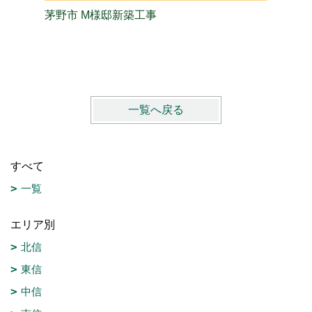
茅野市 M様邸新築工事
長野市 
一覧へ戻る
すべて
一覧
エリア別
北信
東信
中信