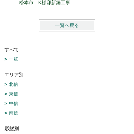
松本市 K様邸新築工事
松本市 
一覧へ戻る
すべて
一覧
エリア別
北信
東信
中信
南信
形態別