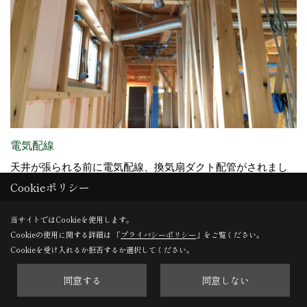
電気配線
天井が張られる前に電気配線、換気扇ダクト配管がされまし
Cookieポリシー
た。
当サイトではCookieを使用します。
Cookieの使用に関する詳細は 「
プライバシーポリシー
」をご覧ください。
28. 2018年02月26日
Cookieを受け入れるか拒否するか選択してください。
同意する
同意しない