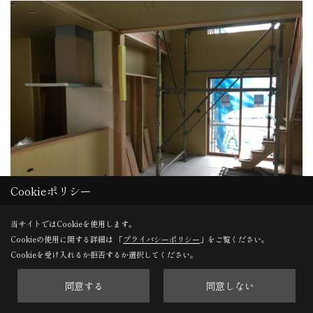
Cookieポリシー
当サイトではCookieを使用します。
木完
Cookieの使用に関する詳細は 「
プライバシーポリシー
」をご覧ください。
Cookieを受け入れるか拒否するか選択してください。
キッチンも設置され、来週から左官工事が始まります。
同意する
同意しない