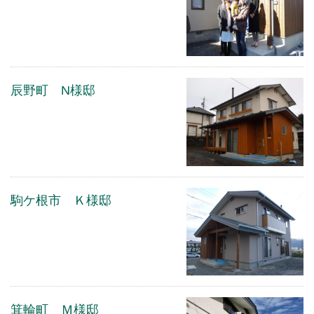
辰野町 N様邸
駒ケ根市 Ｋ様邸
箕輪町 Ｍ様邸