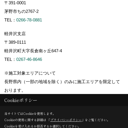
〒391-0001
茅野市ちの2767-2
TEL：
0266-78-0881
軽井沢支店
〒389-0111
軽井沢町大字長倉南ヶ丘647-4
TEL：
0267-46-8646
※施工対象エリアについて
長野県内（一部の地域を除く）のみに施工エリアを限定して
おります。
Cookieポリシー
当サイトではCookieを使用します。
Cookieの使用に関する詳細は 「
プライバシーポリシー
」をご覧ください。
Copyright (c) ForestCorporation. All Rights Reserved.
Cookieを受け入れるか拒否するか選択してください。