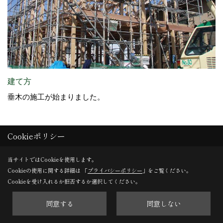
建て方
垂木の施工が始まりました。
Cookieポリシー
28. 2013年03月11日
当サイトではCookieを使用します。
Cookieの使用に関する詳細は 「
プライバシーポリシー
」をご覧ください。
Cookieを受け入れるか拒否するか選択してください。
同意する
同意しない