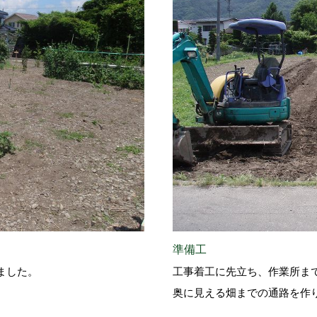
準備工
ました。
工事着工に先立ち、作業所ま
奥に見える畑までの通路を作