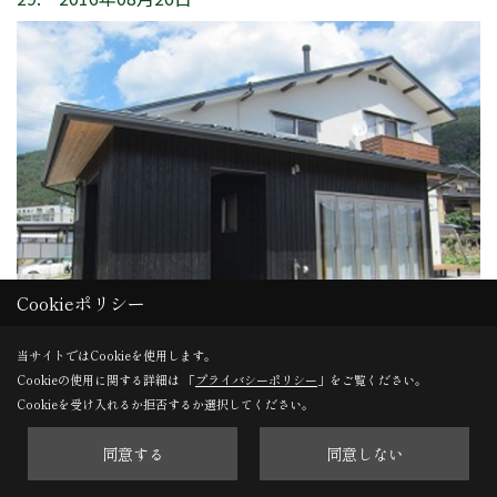
Cookieポリシー
当サイトではCookieを使用します。
Cookieの使用に関する詳細は 「
プライバシーポリシー
」をご覧ください。
竣工
Cookieを受け入れるか拒否するか選択してください。
外観は松本展示場をイメージしています。
同意する
同意しない
重厚感のある大屋根の外観です。