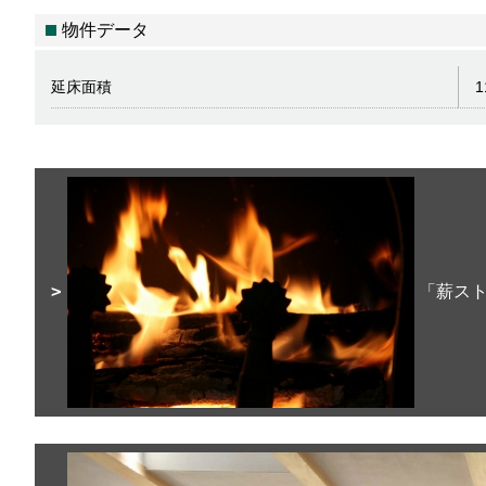
物件データ
延床面積
「薪スト