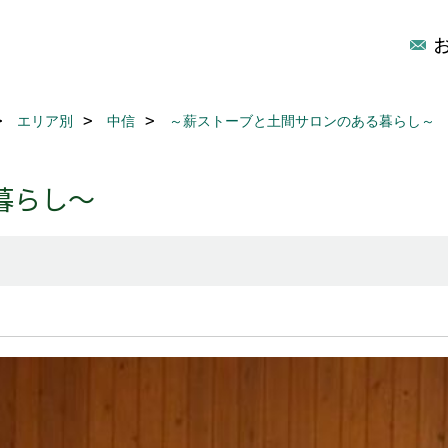
エリア別
中信
～薪ストーブと土間サロンのある暮らし～
暮らし～