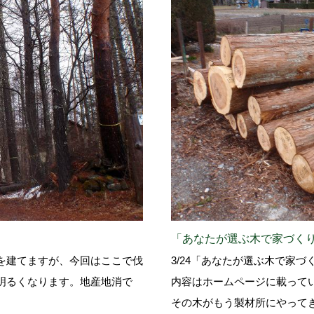
「あなたが選ぶ木で家づく
を建てますが、今回はここで伐
3/24「あなたが選ぶ木で家
明るくなります。地産地消で
内容はホームページに載って
その木がもう製材所にやって