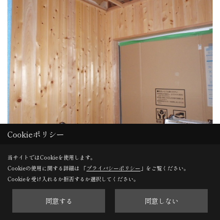
Cookieポリシー
脱衣室
当サイトではCookieを使用します。
Cookieの使用に関する詳細は 「
プライバシーポリシー
」をご覧ください。
脱衣室の板が張られました。
Cookieを受け入れるか拒否するか選択してください。
同意する
同意しない
30. 2016年11月08日