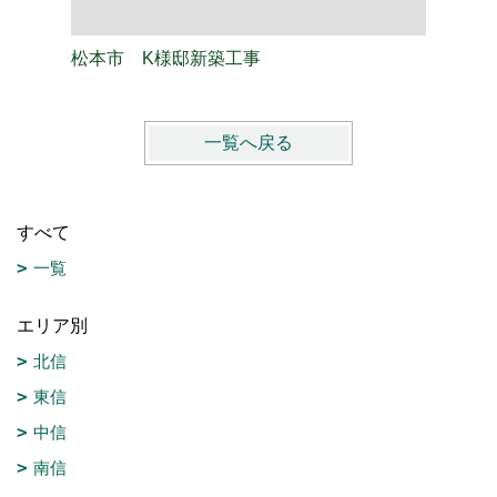
松本市 K様邸新築工事
松本市 
一覧へ戻る
すべて
一覧
エリア別
北信
東信
中信
南信