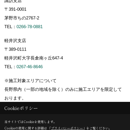
諏訪支店
〒391-0001
茅野市ちの2767-2
TEL：
0266-78-0881
軽井沢支店
〒389-0111
軽井沢町大字長倉南ヶ丘647-4
TEL：
0267-46-8646
※施工対象エリアについて
長野県内（一部の地域を除く）のみに施工エリアを限定して
おります。
Cookieポリシー
当サイトではCookieを使用します。
Cookieの使用に関する詳細は 「
プライバシーポリシー
」をご覧ください。
Copyright (c) ForestCorporation. All Rights Reserved.