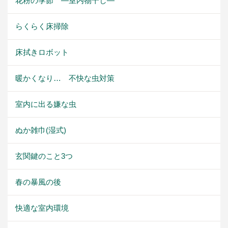
花粉の季節 ―室内物干し―
らくらく床掃除
床拭きロボット
暖かくなり… 不快な虫対策
室内に出る嫌な虫
ぬか雑巾(湿式)
玄関鍵のこと3つ
春の暴風の後
快適な室内環境