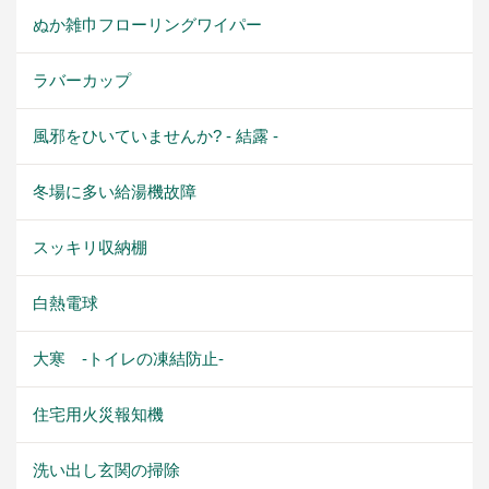
ぬか雑巾フローリングワイパー
ラバーカップ
風邪をひいていませんか? - 結露 -
冬場に多い給湯機故障
スッキリ収納棚
白熱電球
大寒 -トイレの凍結防止-
住宅用火災報知機
洗い出し玄関の掃除