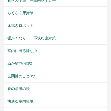
花粉の季節 ―室内物干し―
らくらく床掃除
床拭きロボット
暖かくなり… 不快な虫対策
室内に出る嫌な虫
ぬか雑巾(湿式)
玄関鍵のこと3つ
春の暴風の後
快適な室内環境