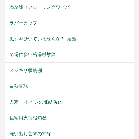
ぬか雑巾フローリングワイパー
ラバーカップ
風邪をひいていませんか? - 結露 -
冬場に多い給湯機故障
スッキリ収納棚
白熱電球
大寒 -トイレの凍結防止-
住宅用火災報知機
洗い出し玄関の掃除