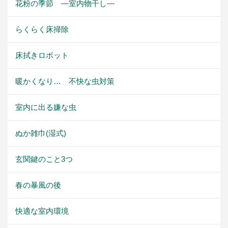
花粉の季節 ―室内物干し―
らくらく床掃除
床拭きロボット
暖かくなり… 不快な虫対策
室内に出る嫌な虫
ぬか雑巾(湿式)
玄関鍵のこと3つ
春の暴風の後
快適な室内環境