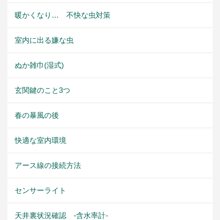
暖かくなり… 不快な虫対策
室内に出る嫌な虫
ぬか雑巾(湿式)
玄関鍵のこと3つ
春の暴風の後
快適な室内環境
アース線の接続方法
センサーライト
天井裏状況確認 -含水率計-