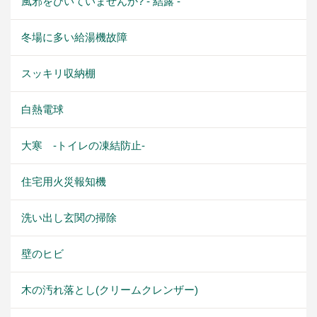
風邪をひいていませんか? - 結露 -
冬場に多い給湯機故障
スッキリ収納棚
白熱電球
大寒 -トイレの凍結防止-
住宅用火災報知機
洗い出し玄関の掃除
壁のヒビ
木の汚れ落とし(クリームクレンザー)