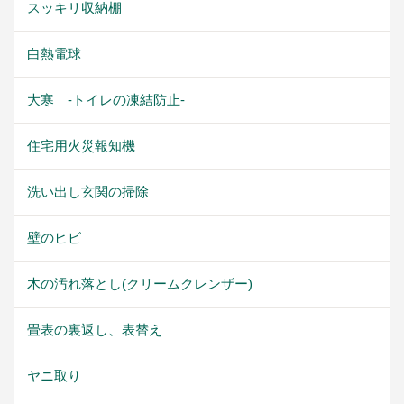
スッキリ収納棚
白熱電球
大寒 -トイレの凍結防止-
住宅用火災報知機
洗い出し玄関の掃除
壁のヒビ
木の汚れ落とし(クリームクレンザー)
畳表の裏返し、表替え
ヤニ取り