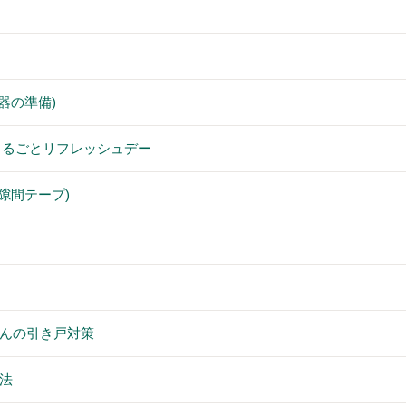
器の準備)
街まるごとリフレッシュデー
隙間テープ)
んの引き戸対策
法