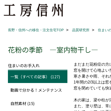
長野・信州への移住・注文住宅TOP
品質研究所
住まい
花粉の季節 ―室内物干し―
まだまだ花粉症の方
住まいのお手入れ
窓を開けて心地よい
一覧（すべての記事） (127)
寒さ暑さや雨、それ
1年間の2/3以上は
窓を閉めていても快
動画で分かる！メンテナンス
木の家は、梁や柱が
自然素材 (15)
また、塗り壁は、常