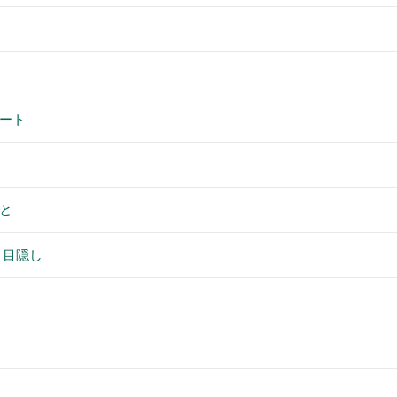
ート
と
 目隠し