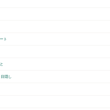
ート
と
 目隠し