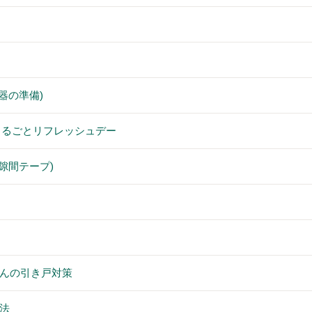
器の準備)
街まるごとリフレッシュデー
隙間テープ)
んの引き戸対策
法