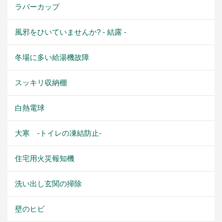
ラバーカップ
風邪をひいていませんか? - 結露 -
冬場に多い給湯機故障
スッキリ収納棚
白熱電球
大寒 -トイレの凍結防止-
住宅用火災報知機
洗い出し玄関の掃除
壁のヒビ