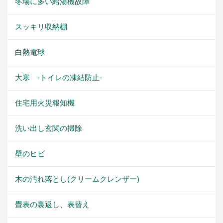
冬場に多い給湯機故障
スッキリ収納棚
白熱電球
大寒 -トイレの凍結防止-
住宅用火災報知機
洗い出し玄関の掃除
壁のヒビ
木の汚れ落とし(クリームクレンザー)
畳表の裏返し、表替え