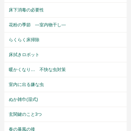
床下消毒の必要性
花粉の季節 ―室内物干し―
らくらく床掃除
床拭きロボット
暖かくなり… 不快な虫対策
室内に出る嫌な虫
ぬか雑巾(湿式)
玄関鍵のこと3つ
春の暴風の後